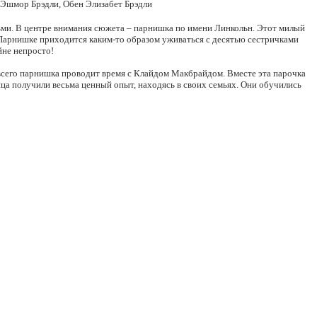
 Эшмор Брэдли, Обен Элизабет Брэдли
ми. В центре внимания сюжета – парнишка по имени Линкольн. Этот милый
Парнишке приходится каким-то образом уживаться с десятью сестричками
йне непросто!
 всего парнишка проводит время с Клайдом Макбрайдом. Вместе эта парочка
ца получили весьма ценный опыт, находясь в своих семьях. Они обучились