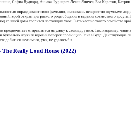
нкинс, Софиа Вудворд, Аннака Фурнерет, Лекси Яничек, Ева Карлтон, Катрин
 полностью оправдывают свою фамилию, оказываясь невероятно шумными людь
ный герой открыт для разного рода общения и ведения совместного досуга. 
под крышей дома творится настоящим хаос. Быть частью такого семейства кра
 предпочитает отправляться на улицу к своим друзьям. Так, например, чаще
и буквально изучили вдоль и поперёк провинцию Ройал-Вудс. Действующие ли
че добиться желаемого, увы, не удалось бы.
The Really Loud House (2022)