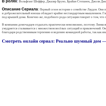
В ролях
:
Вольфганг Шеффер, Джазир Бруно, Брайан Степанек, Джоли Дже
Описание Сериала
:
Первый сезон истории о семействе Лаудов. Они
и доброжелательный юноша обладает крайне нестандартным мышлением. Глав
под крышей дома. Конечно же, подобного рода ситуация говорит о том, что 
В компании домочадцев отдыхать практически невозможно, поэтому Линкольн
умудряется сталкивается с множеством весёлых ситуаций и приключений. Он
благодаря родственникам терпению и ведению командной работы, так как ина
Смотреть онлайн сериал: Реально шумный дом — 