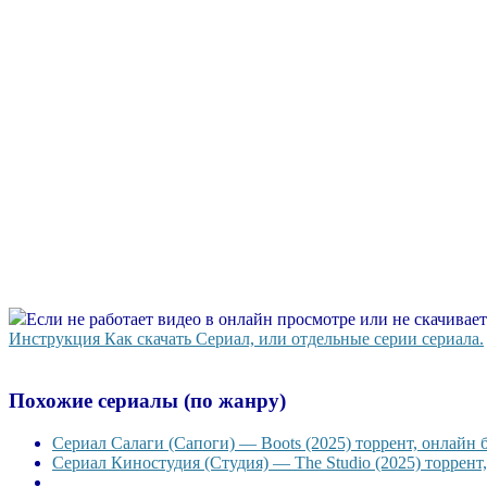
Если не работает видео в онлайн просмотре или не скачивае
Инструкция Как скачать Сериал, или отдельные серии сериала.
Похожие сериалы (по жанру)
Сериал Салаги (Сапоги) — Boots (2025) торрент, онлайн 
Сериал Киностудия (Студия) — The Studio (2025) торрент