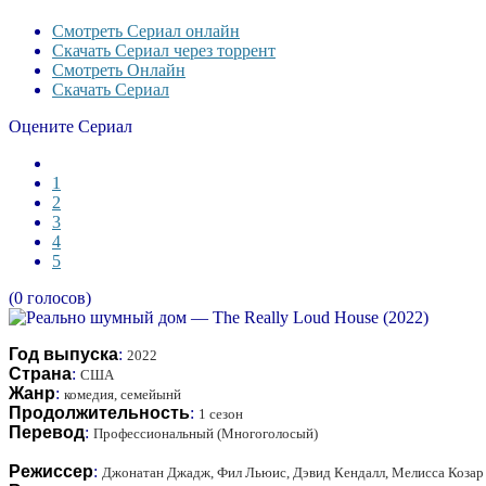
Смотреть Сериал онлайн
Скачать Сериал через торрент
Смотреть Онлайн
Скачать Сериал
Оцените Сериал
1
2
3
4
5
(0 голосов)
Год выпуска
:
2022
Страна
:
США
Жанр
:
комедия, семейынй
Продолжительность
:
1 сезон
Перевод
:
Профессиональный (Многоголосый)
Режиссер
:
Джонатан Джадж, Фил Льюис, Дэвид Кендалл, Мелисса Козар