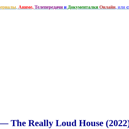
сериалы
,
Аниме,
Телепередачи
и
Документалки
Онлайн
, или
с
 The Really Loud House (2022