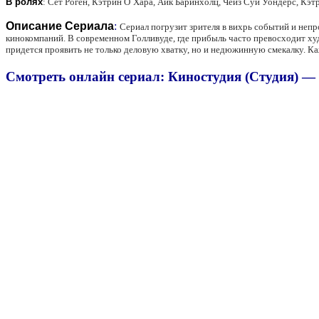
В ролях
:
Сет Роген, Кэтрин О`Хара, Айк Баринхолц, Чейз Суи Уондерс, Кэт
Описание Сериала
:
Сериал погрузит зрителя в вихрь событий и неп
кинокомпаний. В современном Голливуде, где прибыль часто превосходит ху
придется проявить не только деловую хватку, но и недюжинную смекалку. К
Смотреть онлайн сериал: Киностудия (Студия) — T