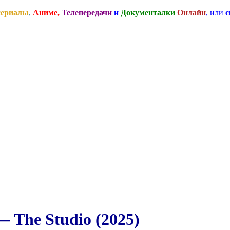
сериалы
,
Аниме,
Телепередачи
и
Документалки
Онлайн
, или
с
 The Studio (2025)