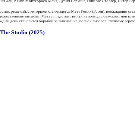
рин Хан, Кейла Монтерросо Мейя, Дуэйн Перкинс, Николас Столлер, Питер Бер
ростых решений, с которыми сталкивается Мэтт Ремик (Роген), неожиданно с
дожественные замыслы, Мэтту предстоит выйти на кольцо с безжалостной конку
аждый день становится борьбой за выживание, полной вызовов: главному геро
he Studio (2025)