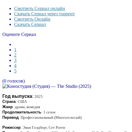
Смотреть Сериал онлайн
Скачать Сериал через торрент
Смотреть Онлайн
Скачать Сериал
Оцените Сериал
1
2
3
4
5
(0 голосов)
Год выпуска
:
2025
Страна
:
США
Жанр
:
драма, комедия
Продолжительность
:
1 сезон
Перевод
:
Профессиональный (Многоголосый)
Режиссер
:
Эван Голдберг, Сет Роген