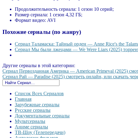
Продолжительность сериала:
1 сезон 10 серий;
Размер сериала:
1 сезон 4,32 ГБ;
Формат видео:
AVI
Похожие сериалы (по жанру)
Сериал Таламаска: Тайный орден — Anne Rice's the Talama
Сериал Мы были лжецами — We Were Liars (2025) торрент
Другие сериалы в этой категории:
Сериал Первозданная Америка — American Primeval (2025) смотр
Сериал Рай — Paradise (2025) смотреть онлайн, или скачать чере
Список Всех Сериалов
Главная
Зарубежные сериалы
Русские сериалы
Документальные сериалы
Мультсериалы
Аниме сериалы
ТВ-Шоу (Телепередачи)
Антологии фильмов