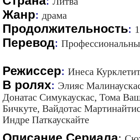
Страна
:
Литва
Жанр
:
драма
Продолжительность
:
1
Перевод
:
Профессиональны
Режиссер
:
Инеса Курклети
В ролях
:
Элияс Малинаускас
Донатас Симукаускас, Тома Ваш
Бичкуте, Вайдотас Мартинайти
Индре Паткаускайте
Описание Сериала
:
Сюж