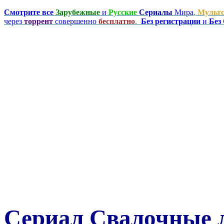
Смотрите все
Зарубежные
и
Русские
Сериалы
Мира
,
Мульт
через
торрент
совершенно
бесплатно
.
Без регистрации
и
Без
Сериал Свалочные 