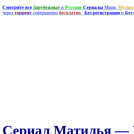
Смотрите все
Зарубежные
и
Русские
Сериалы
Мира
,
Мульт
через
торрент
совершенно
бесплатно
.
Без регистрации
и
Без
Сериал Матилья — M