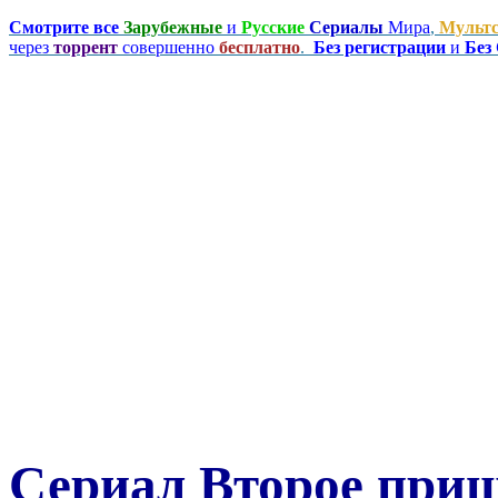
Смотрите все
Зарубежные
и
Русские
Сериалы
Мира
,
Мульт
через
торрент
совершенно
бесплатно
.
Без регистрации
и
Без
Сериал Второе приш