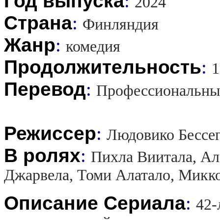
Год выпуска
:
2024
Страна
:
Финляндия
Жанр
:
комедия
Продолжительность
:
1
Перевод
:
Профессиональны
Режиссер
:
Людовико Бессег
В ролях
:
Пихла Виитала, Ал
Джарвела, Томи Алатало, Микко
Описание Сериала
:
42-