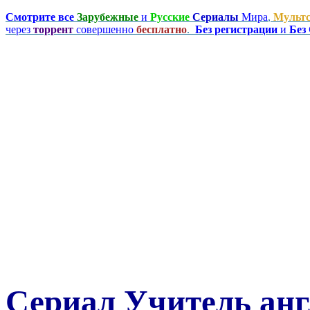
Смотрите все
Зарубежные
и
Русские
Сериалы
Мира
,
Мульт
через
торрент
совершенно
бесплатно
.
Без регистрации
и
Без
Сериал Учитель анг