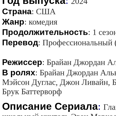
Год выпуска
:
2024
Страна
:
США
Жанр
:
комедия
Продолжительность
:
1 сезо
Перевод
:
Профессиональный 
Режиссер
:
Брайан Джордан Ал
В ролях
:
Брайан Джордан Альв
Мэйсон Дуглас, Джон Ливайн, Б
Брук Баттерворф
Описание Сериала
:
Гла