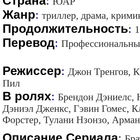
Страна
:
ЮАР
Жанр
:
триллер, драма, крими
Продолжительность
:
1
Перевод
:
Профессиональны
Режиссер
:
Джон Тренгов, К
Пил
В ролях
:
Брендон Дэниелс, 
Дэниэл Дженкс, Гэвин Гомес, К
Форстер, Тулани Нзонзо, Арма
Описание Сериала
:
Бра