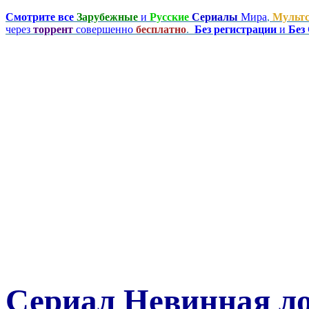
Смотрите все
Зарубежные
и
Русские
Сериалы
Мира
,
Мульт
через
торрент
совершенно
бесплатно
.
Без регистрации
и
Без
Сериал Невинная ло