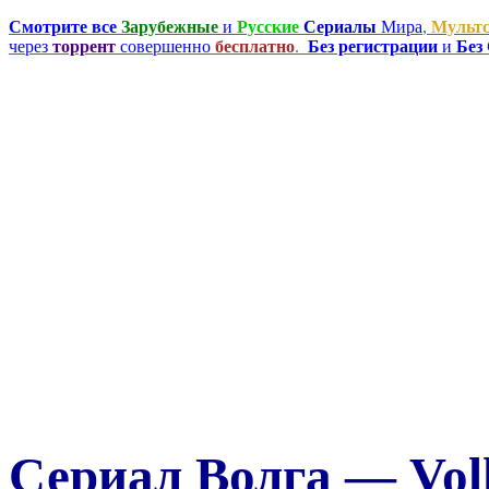
Смотрите все
Зарубежные
и
Русские
Сериалы
Мира
,
Мульт
через
торрент
совершенно
бесплатно
.
Без регистрации
и
Без
Сериал Волга — Volh