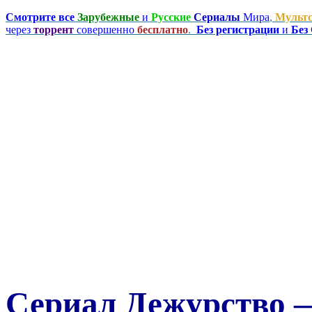
Смотрите все
Зарубежные
и
Русские
Сериалы
Мира
,
Мульт
через
торрент
совершенно
бесплатно
.
Без регистрации
и
Без
Сериал Дежурство — 