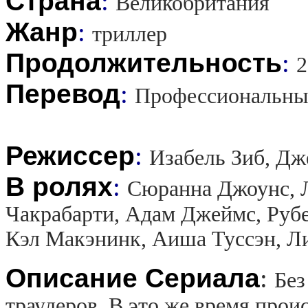
Страна
:
Великобритания
Жанр
:
триллер
Продолжительность
:
2
Перевод
:
Профессиональны
Режиссер
:
Изабель Зиб, Дж
В ролях
:
Сюранна Джоунс, 
Чакрабарти, Адам Джеймс, Рубе
Кэл Макэнинк, Аиша Туссэн, Л
Описание Сериала
:
Без
траулеров. В это же время прои