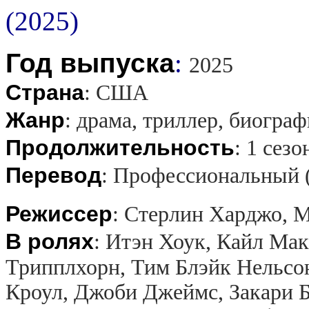
Год выпуска
:
2025
Страна
:
США
Жанр
:
драма, триллер, биограф
Продолжительность
:
1 сезо
Перевод
:
Профессиональный 
Режиссер
:
Стерлин Харджо, М
В ролях
:
Итэн Хоук, Кайл Мак
Трипплхорн, Тим Блэйк Нельсон
Кроул, Джоби Джеймс, Закари Б