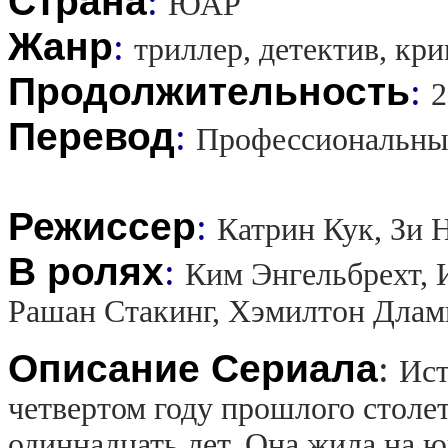
Страна
:
ЮАР
Жанр
:
триллер, детектив, кр
Продолжительность
:
2
Перевод
:
Профессиональны
Режиссер
:
Катрин Кук, Зи 
В ролях
:
Ким Энгельбрехт, 
Рашан Стакинг, Хэмилтон Длами
Описание Сериала
:
Ист
четвертом году прошлого столет
одиннадцать лет. Она жила на ю