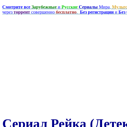
Смотрите все
Зарубежные
и
Русские
Сериалы
Мира
,
Мульт
через
торрент
совершенно
бесплатно
.
Без регистрации
и
Без
Сериал Рейка (Дете