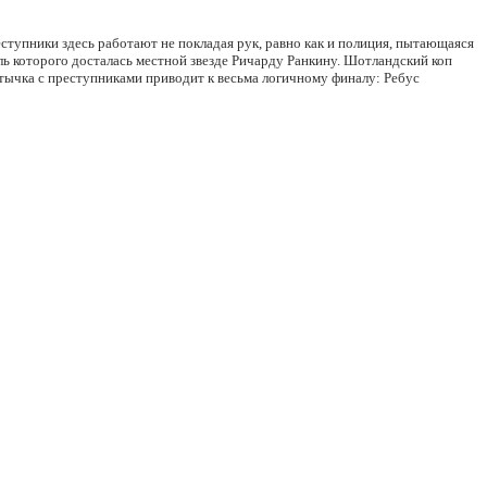
тупники здесь работают не покладая рук, равно как и полиция, пытающаяся
ль которого досталась местной звезде Ричарду Ранкину. Шотландский коп
 стычка с преступниками приводит к весьма логичному финалу: Ребус