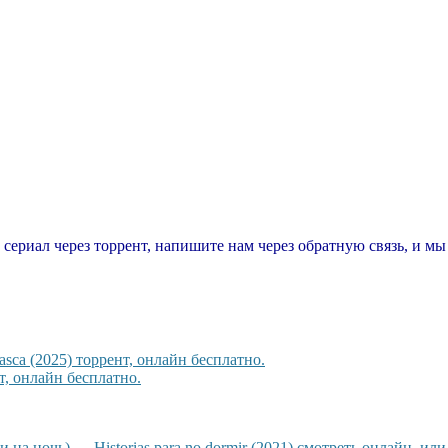
т сериал через торрент, напишите нам через обратную связь, и м
sca (2025) торрент, онлайн бесплатно.
, онлайн бесплатно.
а ночь) — Historias para no dormir (2021) смотреть онлайн, или 