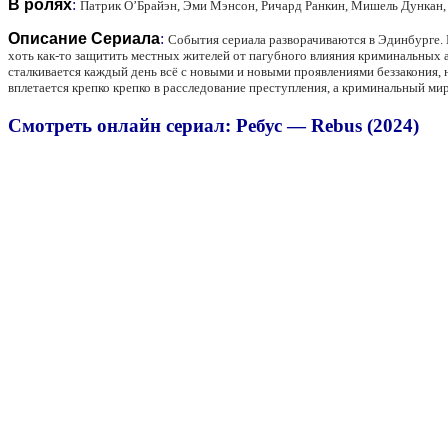
В ролях
:
Патрик О’Брайэн, Эми Мэнсон, Ричард Ранкин, Мишель Дункан
Описание Сериала
:
События сериала разворачиваются в Эдинбурге. 
хоть как-то защитить местных жителей от пагубного влияния криминальных а
сталкивается каждый день всё с новыми и новыми проявлениями беззакония, н
вплетается крепко крепко в расследование преступления, а криминальный ми
Смотреть онлайн сериал: Ребус — Rebus (2024)