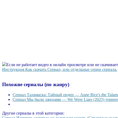
Если не работает видео в онлайн просмотре или не скачивае
Инструкция Как скачать Сериал, или отдельные серии сериала.
Похожие сериалы (по жанру)
Сериал Таламаска: Тайный орден — Anne Rice's the Talama
Сериал Мы были лжецами — We Were Liars (2025) торрент
Другие сериалы в этой категории:
Сериал Истории, которые не дадут вам уснуть (Страшные сказки н