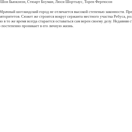
, Шон Бьюкэнэн, Стюарт Боуман, Люси Шортхаус, Торен Фергюсон
Мрачный шотландский город не отличается высокой степенью законности. Прес
вторитетов. Сюжет же строится вокруг сержанта местного участка Ребуса, ро
о в то же время всегда старается оставаться сам верен своему делу. Недавняя
р постепенно проникает в его личную жизнь.