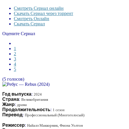
Смотреть Сериал онлайн
Скачать Сериал через торрент
Смотреть Онлайн
Скачать Сериал
Оцените Сериал
1
2
3
4
5
(5 голосов)
Год выпуска
:
2024
Страна
:
Великобритания
Жанр
:
драма
Продолжительность
:
1 сезон
Перевод
:
Профессиональный (Многоголосый)
Режиссер
:
Найалл Маккормик, Фиона Уолтон