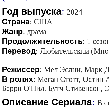
Год выпуска
:
2024
Страна
:
США
Жанр
:
драма
Продолжительность
:
1 сезо
Перевод
:
Любительский (Мно
Режиссер
:
Мел Эслин, Марк 
В ролях
:
Меган Стотт, Остин 
Барри О'Нил, Бутч Стивенсон, 
Описание Сериала
:
В с