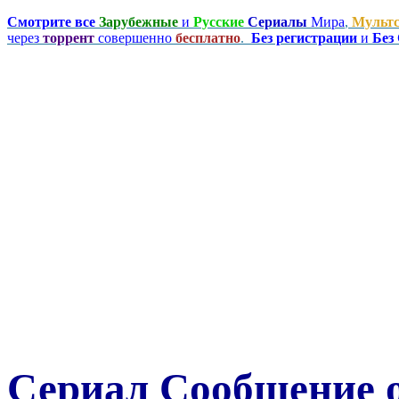
Смотрите все
Зарубежные
и
Русские
Сериалы
Мира
,
Мульт
через
торрент
совершенно
бесплатно
.
Без регистрации
и
Без
Сериал Сообщение 