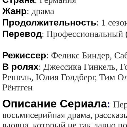
Жанр
:
драма
Продолжительность
:
1 сезо
Перевод
:
Профессиональный 
Режиссер
:
Феликс Биндер, Са
В ролях
:
Джессика Гинкель, Г
Решель, Юлия Голдберг, Тим О
Рёнтген
Описание Сериала
:
Пер
восьмисерийная драма, рассказ
вдовца, который не так давно п