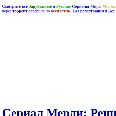
Смотрите все
Зарубежные
и
Русские
Сериалы
Мира
,
Мульт
через
торрент
совершенно
бесплатно
.
Без регистрации
и
Без
Сериал Мерли: Реш