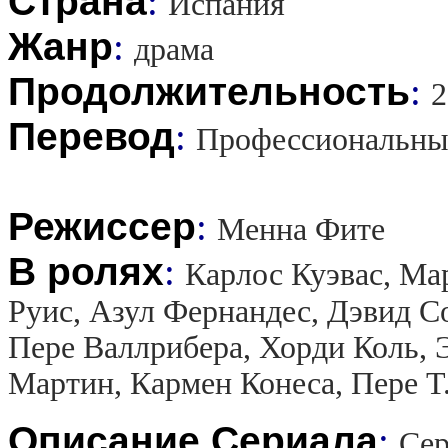
Страна
:
Испания
Жанр
:
драма
Продолжительность
:
2
Перевод
:
Профессиональны
Режиссер
:
Менна Фите
В ролях
:
Карлос Куэвас, Ма
Руис, Азул Фернандес, Дэвид Со
Пере Валлрибера, Хорди Коль, 
Мартин, Кармен Конеса, Пере Т
Описание Сериала
:
Сер