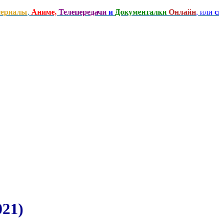
сериалы
,
Аниме,
Телепередачи
и
Документалки
Онлайн
, или
с
021)