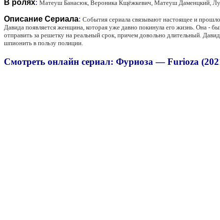
В ролях
:
Матеуш Банасюк, Вероника Кщёжкевич, Матеуш Даменцкий, Лук
Описание Сериала
:
События сериала связывают настоящее и прошлое
Давида появляется женщина, которая уже давно покинула его жизнь. Она - бы
отправить за решетку на реальный срок, причем довольно длительный. Дави
шпионить в пользу полиции.
Смотреть онлайн сериал: Фуриоза — Furioza (202