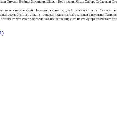
аш Симлат, Войцех Зилински, Шимон Бобровски, Януш Хабёр, Себастьян Стан
 главных персонажей. Несколько верных друзей сталкиваются с событиями, ко
вшая возлюбленная, а ныне - роковая красотка, работающая в полиции. Главная
д понимает, что его профессионально шантажируют, поэтому предпочитает пр
1)