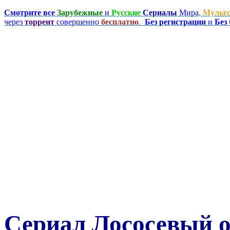
Смотрите все
Зарубежные
и
Русские
Сериалы
Мира
,
Мульт
через
торрент
совершенно
бесплатно
.
Без регистрации
и
Без
Сериал Лососевый о