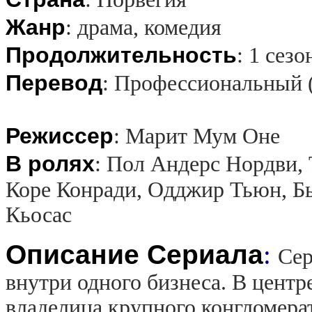
Жанр
:
драма, комедия
Продолжительность
:
1 сезо
Перевод
:
Профессиональный 
Режиссер
:
Марит Мум Оне
В ролях
:
Пол Андерс Нордви, 
Коре Конради, Одджир Тьюн, Б
Кьосас
Описание Сериала
:
Сер
внутри одного бизнеса. В цент
владелица крупного конгломера