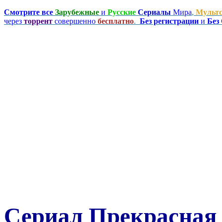
Смотрите все
Зарубежные
и
Русские
Сериалы
Мира
,
Мульт
через
торрент
совершенно
бесплатно
.
Без регистрации
и
Без
Сериал Прекрасная 