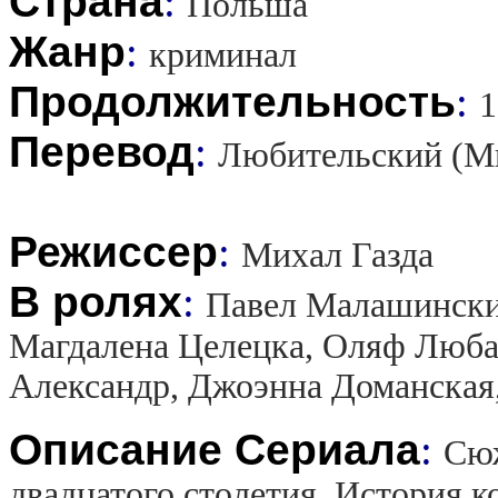
Страна
:
Польша
Жанр
:
криминал
Продолжительность
:
1
Перевод
:
Любительский (М
Режиссер
:
Михал Газда
В ролях
:
Павел Малашински
Магдалена Целецка, Оляф Люба
Александр, Джоэнна Доманская
Описание Сериала
:
Сюж
двадцатого столетия. История 