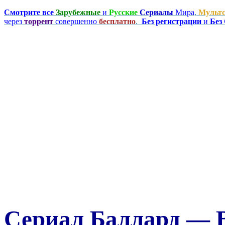
Смотрите все
Зарубежные
и
Русские
Сериалы
Мира
,
Мульт
через
торрент
совершенно
бесплатно
.
Без регистрации
и
Без
Сериал Баллард — Ba