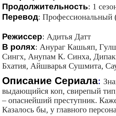
Продолжительность
:
1 сезо
Перевод
:
Профессиональный 
Режиссер
:
Адитья Датт
В ролях
:
Анураг Кашьяп, Гулш
Сингх, Анупам К. Синха, Дипак
Бхатия, Айшварья Сушмита, Са
Описание Сериала
:
Зна
выдающийся коп, свирепый тип,
– опаснейший преступник. Кажет
Казалось бы, у главного персон