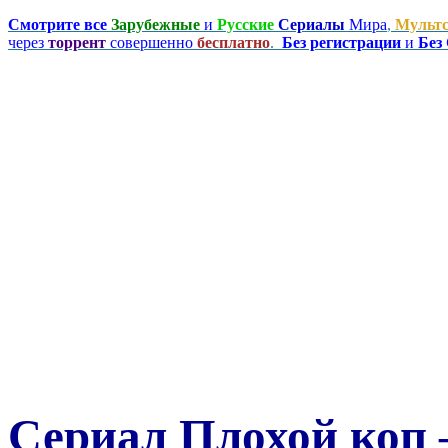
Смотрите все
Зарубежные
и
Русские
Сериалы
Мира
,
Мульт
через
торрент
совершенно
бесплатно
.
Без регистрации
и
Без
Сериал Плохой коп 