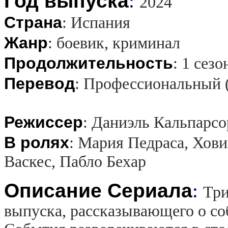
Год выпуска
:
2024
Страна
:
Испания
Жанр
:
боевик, криминал
Продолжительность
:
1 сезо
Перевод
:
Профессиональный 
Режиссер
:
Даниэль Кальпарсо
В ролях
:
Мария Педраса, Хови
Васкес, Пабло Бехар
Описание Сериала
:
Три
выпуска, рассказывающего о со