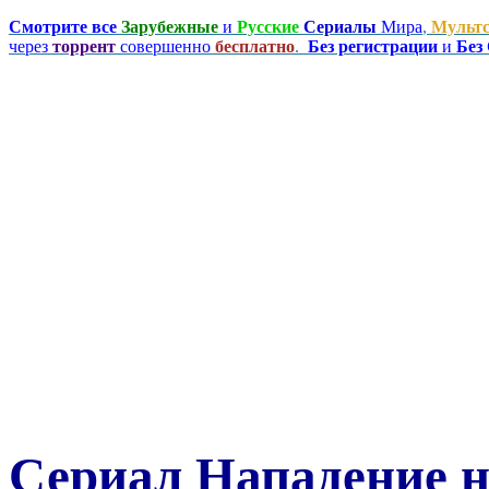
Смотрите все
Зарубежные
и
Русские
Сериалы
Мира
,
Мульт
через
торрент
совершенно
бесплатно
.
Без регистрации
и
Без
Сериал Нападение 