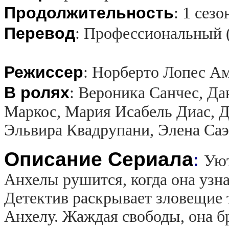
Продолжительность
:
1 сезо
Перевод
:
Профессиональный 
Режиссер
:
Норберто Лопес А
В ролях
:
Вероника Санчес, Да
Маркос, Мария Исабель Диас, Д
Эльвира Квадрупани, Элена Саэ
Описание Сериала
:
Уют
Анхелы рушится, когда она узна
Детектив раскрывает зловещие 
Анхелу. Жаждая свободы, она бр