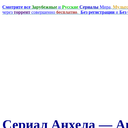
Смотрите все
Зарубежные
и
Русские
Сериалы
Мира
,
Мульт
через
торрент
совершенно
бесплатно
.
Без регистрации
и
Без
Сериал Анхела — An