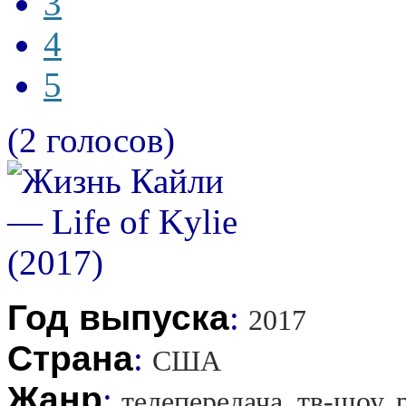
3
4
5
(2 голосов)
Год выпуска
:
2017
Страна
:
США
Жанр
:
телепередача, тв-шоу,