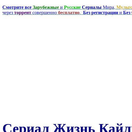
Смотрите все
Зарубежные
и
Русские
Сериалы
Мира
,
Мульт
через
торрент
совершенно
бесплатно
.
Без регистрации
и
Без
Сериал Жизнь Кайли 